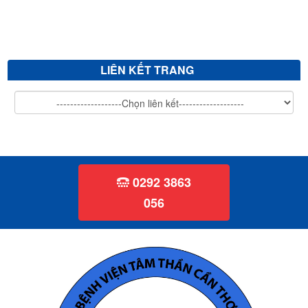
V/v mời chào giá sửa chữa, vệ sinh đánh bóng giường bệnh inox...
V/v mời chào giá mua sắm văn phòng phẩm
LIÊN KẾT TRANG
0292 3863
056