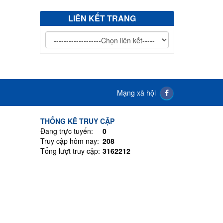
V/v mời chào giá mua sắm văn phòng phẩm
LIÊN KẾT TRANG
Mạng xã hội
THỐNG KÊ TRUY CẬP
Đang trực tuyến:
0
Truy cập hôm nay:
208
Tổng lượt truy cập:
3162212