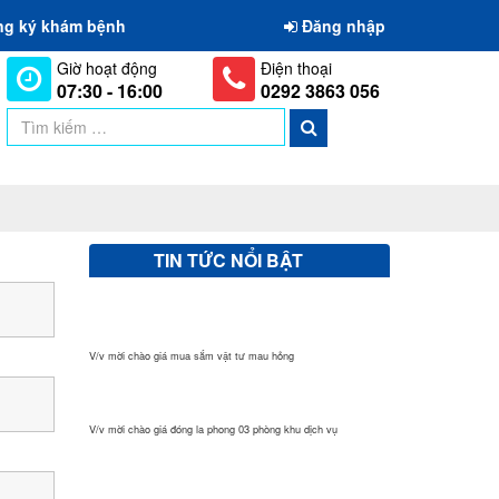
ng ký khám bệnh
Đăng nhập
Giờ hoạt động
Điện thoại
07:30 - 16:00
0292 3863 056
TIN TỨC NỔI BẬT
V/v mời chào giá mua sắm văn phòng phẩm
V/v mời chào giá mua sắm vật tư mau hỏng
V/v mời chào giá đóng la phong 03 phòng khu dịch vụ
V/v mời chào thùng rác 240 lít