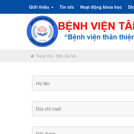
Giới thiệu
Tin tức
Hoạt động khoa học
Dị
Trang chủ
›
Đặt câu hỏi