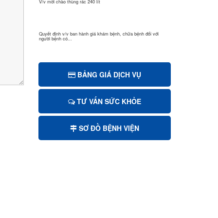
Quyết định v/v ban hành giá khám bệnh, chữa bệnh đối với
người bệnh có...
Quyết định Giá dịch vụ khám bệnh, chữa bệnh theo yêu cầu áp
dụng tại B...
BẢNG GIÁ DỊCH VỤ
Mời chào giá sửa chữa, cải tạo và nâng nền sảnh chính bệnh
viện...
TƯ VẤN SỨC KHỎE
Mời chào giá bảo trì hệ thống xử lý nước thải
SƠ ĐỒ BỆNH VIỆN
Mời chào giá cắt tỉa cây xanh
V/v mời chào giá sửa chữa, vệ sinh đánh bóng giường bệnh
inox...