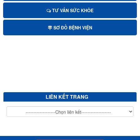
TƯ VẤN SỨC KHỎE
Mời chào giá sửa chữa, cải tạo và nâng nền sảnh chính bệnh viện...
SƠ ĐỒ BỆNH VIỆN
Mời chào giá bảo trì hệ thống xử lý nước thải
Mời chào giá cắt tỉa cây xanh
V/v mời chào giá sửa chữa, vệ sinh đánh bóng giường bệnh inox...
LIÊN KẾT TRANG