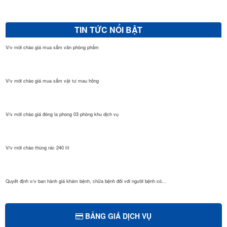
TIN TỨC NỔI BẬT
V/v mời chào giá mua sắm văn phòng phẩm
V/v mời chào giá mua sắm vật tư mau hỏng
V/v mời chào giá đóng la phong 03 phòng khu dịch vụ
V/v mời chào thùng rác 240 lít
Quyết định v/v ban hành giá khám bệnh, chữa bệnh đối với người bệnh có...
Quyết định Giá dịch vụ khám bệnh, chữa bệnh theo yêu cầu áp dụng tại B...
BẢNG GIÁ DỊCH VỤ