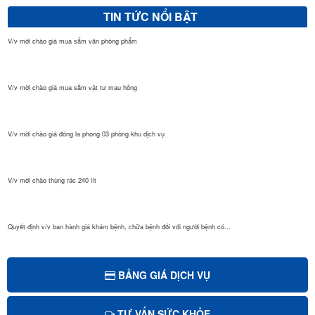
TIN TỨC NỔI BẬT
V/v mời chào giá mua sắm văn phòng phẩm
V/v mời chào giá mua sắm vật tư mau hỏng
V/v mời chào giá đóng la phong 03 phòng khu dịch vụ
V/v mời chào thùng rác 240 lít
Quyết định v/v ban hành giá khám bệnh, chữa bệnh đối với người bệnh có...
Quyết định Giá dịch vụ khám bệnh, chữa bệnh theo yêu cầu áp dụng tại B...
BẢNG GIÁ DỊCH VỤ
TƯ VẤN SỨC KHỎE