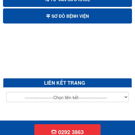
Mời chào giá sửa chữa, cải tạo và nâng nền sảnh chính bệnh viện...
SƠ ĐỒ BỆNH VIỆN
Mời chào giá bảo trì hệ thống xử lý nước thải
Mời chào giá cắt tỉa cây xanh
V/v mời chào giá sửa chữa, vệ sinh đánh bóng giường bệnh inox...
LIÊN KẾT TRANG
0292 3863