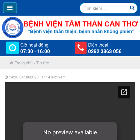
Giờ hoạt động
Điện thoại
07:30 - 16:00
0292 3863 056
Trang chủ
›
Tin tức
14:30 04/08/2023
| 1114 lượt xem