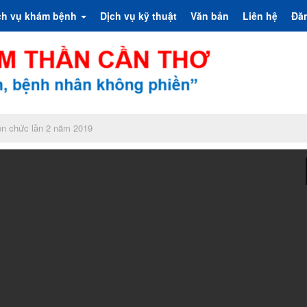
ch vụ khám bệnh
Dịch vụ kỹ thuật
Văn bản
Liên hệ
Đă
ên chức lần 2 năm 2019