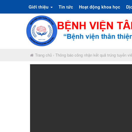
Giới thiệu
Tin tức
Hoạt động khoa học
Dị
Trang chủ
›
Thông báo công nhận kết quả trúng tuyển vi