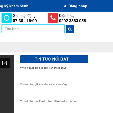
ng ký khám bệnh
Đăng nhập
Giờ hoạt động
Điện thoại
07:30 - 16:00
0292 3863 056
TIN TỨC NỔI BẬT
V/v mời chào giá mua sắm văn phòng phẩm
V/v mời chào giá mua sắm vật tư mau hỏng
V/v mời chào giá đóng la phong 03 phòng khu dịch vụ