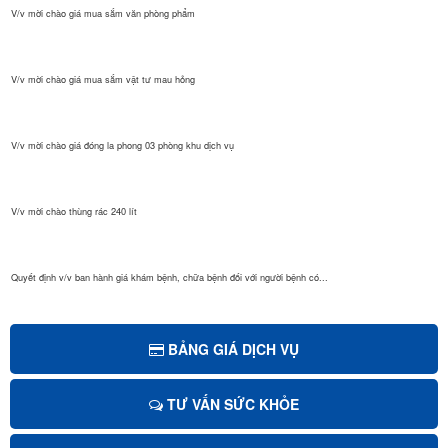
V/v mời chào giá mua sắm văn phòng phẩm
V/v mời chào giá mua sắm vật tư mau hỏng
V/v mời chào giá đóng la phong 03 phòng khu dịch vụ
V/v mời chào thùng rác 240 lít
Quyết định v/v ban hành giá khám bệnh, chữa bệnh đối với người bệnh có...
Quyết định Giá dịch vụ khám bệnh, chữa bệnh theo yêu cầu áp dụng tại B...
BẢNG GIÁ DỊCH VỤ
TƯ VẤN SỨC KHỎE
Mời chào giá sửa chữa, cải tạo và nâng nền sảnh chính bệnh viện...