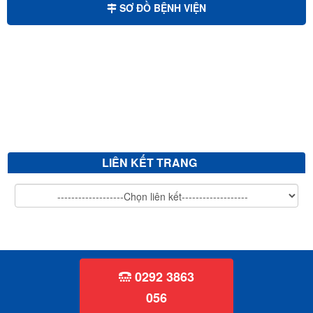
SƠ ĐỒ BỆNH VIỆN
Mời chào giá bảo trì hệ thống xử lý nước thải
Mời chào giá cắt tỉa cây xanh
V/v mời chào giá sửa chữa, vệ sinh đánh bóng giường bệnh inox...
V/v mời chào giá mua sắm văn phòng phẩm
LIÊN KẾT TRANG
0292 3863
056