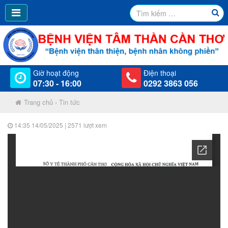
Giờ hoạt động
Điện thoại
07:30 - 16:00
0292 3863 056
Trang chủ
›
Tin tức
14:35 14/05/2025
| 2571 lượt xem