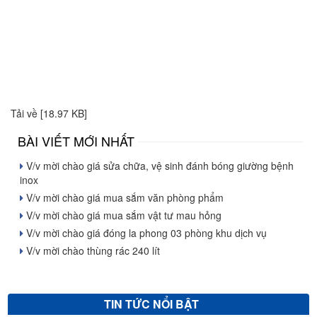
Tải về [18.97 KB]
BÀI VIẾT MỚI NHẤT
V/v mời chào giá sửa chữa, vệ sinh đánh bóng giường bệnh
inox
V/v mời chào giá mua sắm văn phòng phẩm
V/v mời chào giá mua sắm vật tư mau hỏng
V/v mời chào giá đóng la phong 03 phòng khu dịch vụ
V/v mời chào thùng rác 240 lít
TIN TỨC NỔI BẬT