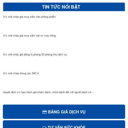
TIN TỨC NỔI BẬT
V/v mời chào giá mua sắm văn phòng phẩm
V/v mời chào giá mua sắm vật tư mau hỏng
V/v mời chào giá đóng la phong 03 phòng khu dịch vụ
V/v mời chào thùng rác 240 lít
Quyết định v/v ban hành giá khám bệnh, chữa bệnh đối với người bệnh có...
Quyết định Giá dịch vụ khám bệnh, chữa bệnh theo yêu cầu áp dụng tại B...
BẢNG GIÁ DỊCH VỤ
TƯ VẤN SỨC KHỎE