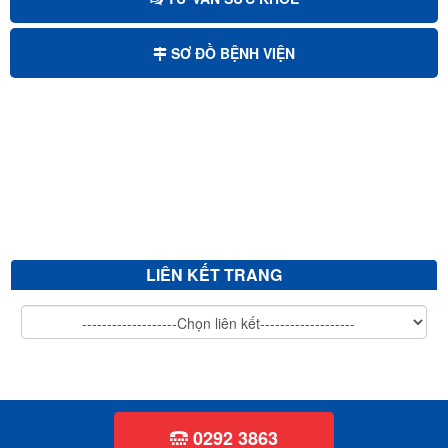
Mời chào giá sửa chữa, cải tạo và nâng nền sảnh chính bệnh viện...
SƠ ĐỒ BỆNH VIỆN
Mời chào giá bảo trì hệ thống xử lý nước thải
Mời chào giá cắt tỉa cây xanh
V/v mời chào giá sửa chữa, vệ sinh đánh bóng giường bệnh inox...
LIÊN KẾT TRANG
0292 3863