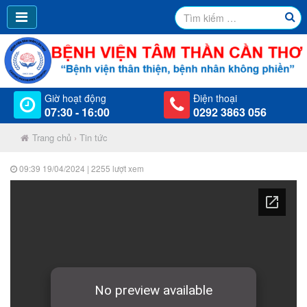
Giờ hoạt động
Điện thoại
07:30 - 16:00
0292 3863 056
Trang chủ
›
Tin tức
09:39 19/04/2024
| 2255 lượt xem