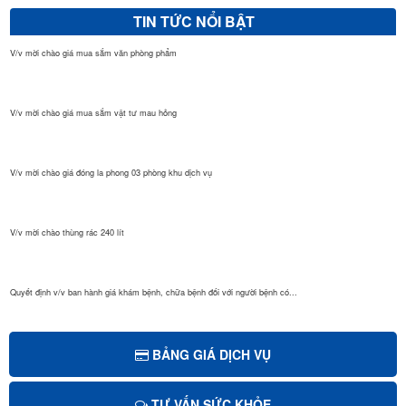
TIN TỨC NỔI BẬT
V/v mời chào giá mua sắm văn phòng phẩm
V/v mời chào giá mua sắm vật tư mau hỏng
V/v mời chào giá đóng la phong 03 phòng khu dịch vụ
V/v mời chào thùng rác 240 lít
Quyết định v/v ban hành giá khám bệnh, chữa bệnh đối với người bệnh có...
Quyết định Giá dịch vụ khám bệnh, chữa bệnh theo yêu cầu áp dụng tại B...
BẢNG GIÁ DỊCH VỤ
TƯ VẤN SỨC KHỎE