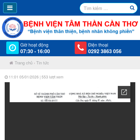
Giờ hoạt động
Điện thoại
07:30 - 16:00
0292 3863 056
Trang chủ
›
Tin tức
11:01 05/01/2026
| 553 lượt xem