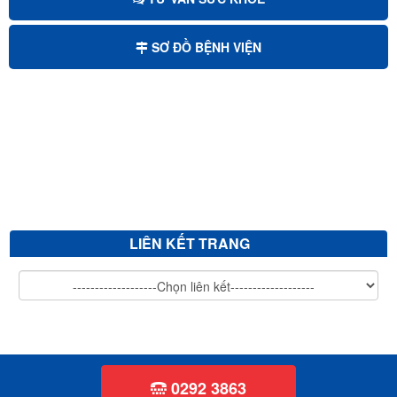
Mời chào giá sửa chữa, cải tạo và nâng nền sảnh chính bệnh viện...
SƠ ĐỒ BỆNH VIỆN
Mời chào giá bảo trì hệ thống xử lý nước thải
Mời chào giá cắt tỉa cây xanh
V/v mời chào giá sửa chữa, vệ sinh đánh bóng giường bệnh inox...
LIÊN KẾT TRANG
0292 3863