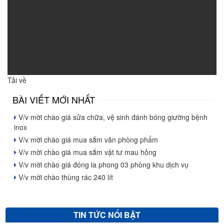
Tải về
BÀI VIẾT MỚI NHẤT
V/v mời chào giá sửa chữa, vệ sinh đánh bóng giường bệnh
inox
V/v mời chào giá mua sắm văn phòng phẩm
V/v mời chào giá mua sắm vật tư mau hỏng
V/v mời chào giá đóng la phong 03 phòng khu dịch vụ
V/v mời chào thùng rác 240 lít
TIN TỨC NỔI BẬT
V/v mời chào giá mua sắm văn phòng phẩm