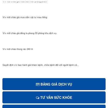
V/v mời chào giá mua sắm vật tư mau hỏng
V/v mời chào giá đóng la phong 03 phòng khu dịch vụ
V/v mời chào thùng rác 240 lít
Quyết định v/v ban hành giá khám bệnh, chữa bệnh đối với người bệnh có...
Quyết định Giá dịch vụ khám bệnh, chữa bệnh theo yêu cầu áp dụng tại B...
BẢNG GIÁ DỊCH VỤ
Mời chào giá sửa chữa, cải tạo và nâng nền sảnh chính bệnh viện...
TƯ VẤN SỨC KHỎE