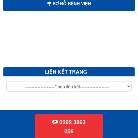
SƠ ĐỒ BỆNH VIỆN
Mời chào giá bảo trì hệ thống xử lý nước thải
Mời chào giá cắt tỉa cây xanh
V/v mời chào giá sửa chữa, vệ sinh đánh bóng giường bệnh inox...
V/v mời chào giá mua sắm văn phòng phẩm
LIÊN KẾT TRANG
0292 3863
056