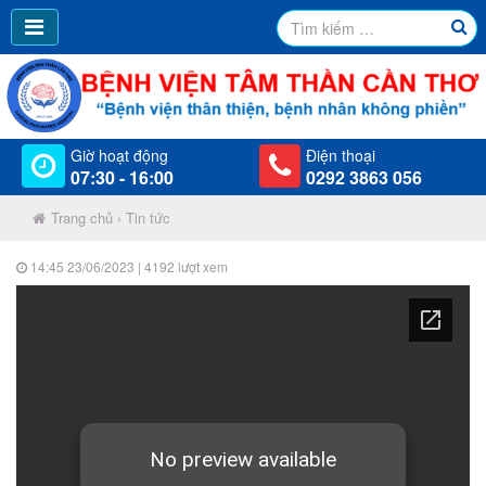
Giờ hoạt động
Điện thoại
07:30 - 16:00
0292 3863 056
Trang chủ
›
Tin tức
14:45 23/06/2023
| 4192 lượt xem