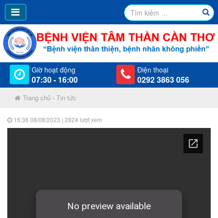
Giờ hoạt động
Điện thoại
07:30 - 16:00
0292 3863 056
Trang chủ
›
Tin tức
15:36 08/08/2023
| 2824 lượt xem