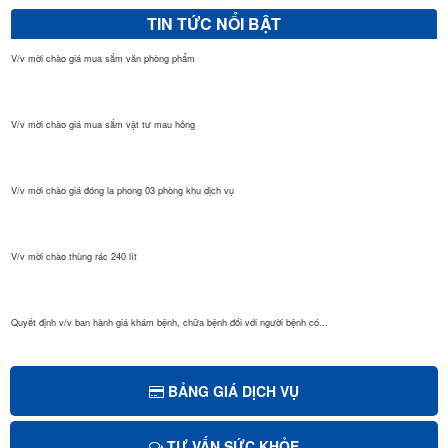
TIN TỨC NỔI BẬT
V/v mời chào giá mua sắm văn phòng phẩm
V/v mời chào giá mua sắm vật tư mau hỏng
V/v mời chào giá đóng la phong 03 phòng khu dịch vụ
V/v mời chào thùng rác 240 lít
Quyết định v/v ban hành giá khám bệnh, chữa bệnh đối với người bệnh có...
Quyết định Giá dịch vụ khám bệnh, chữa bệnh theo yêu cầu áp dụng tại B...
BẢNG GIÁ DỊCH VỤ
TƯ VẤN SỨC KHỎE