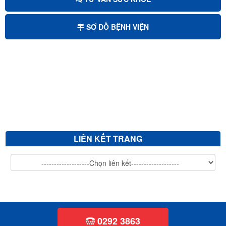
Mời chào giá sửa chữa, cải tạo và nâng nền sảnh chính bệnh viện...
SƠ ĐỒ BỆNH VIỆN
Mời chào giá bảo trì hệ thống xử lý nước thải
Mời chào giá cắt tỉa cây xanh
V/v mời chào giá sửa chữa, vệ sinh đánh bóng giường bệnh inox...
LIÊN KẾT TRANG
0292 3863