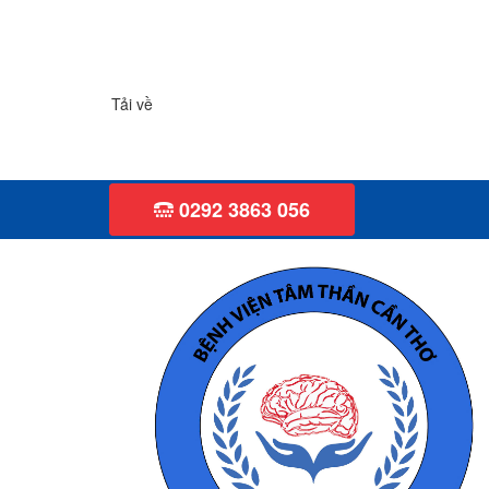
Tải về
0292 3863 056