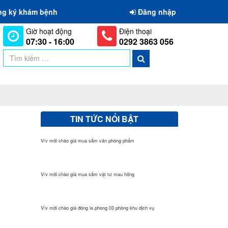
ng ký khám bệnh
Đăng nhập
Giờ hoạt động
Điện thoại
07:30 - 16:00
0292 3863 056
TIN TỨC NỔI BẬT
V/v mời chào giá mua sắm văn phòng phẩm
V/v mời chào giá mua sắm vật tư mau hỏng
V/v mời chào giá đóng la phong 03 phòng khu dịch vụ