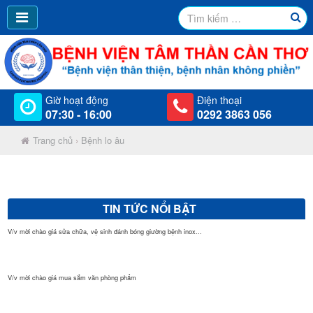
Giờ hoạt động
Điện thoại
07:30 - 16:00
0292 3863 056
Trang chủ
›
Bệnh lo âu
TIN TỨC NỔI BẬT
V/v mời chào giá sửa chữa, vệ sinh đánh bóng giường bệnh inox...
V/v mời chào giá mua sắm văn phòng phẩm