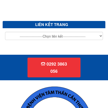
Mời chào giá cắt tỉa cây xanh
V/v mời chào giá sửa chữa, vệ sinh đánh bóng giường bệnh inox...
LIÊN KẾT TRANG
0292 3863
056