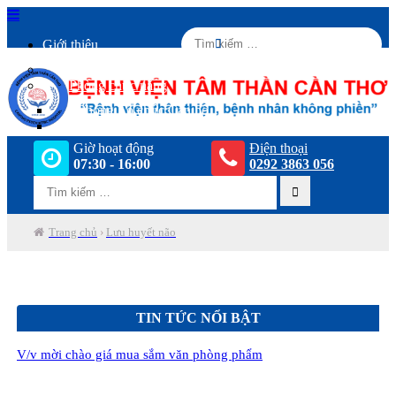
Giới thiệu
Lịch sử bệnh viện
Phòng chức năng
Phòng Tổ chức Cán bộ
Phòng Kế hoạch- Tài chính
Giờ hoạt động
Điện thoại
Tin tức
07:30 - 16:00
0292 3863 056
Hoạt động khoa học
Dịch vụ khám bệnh
Điều trị
Trang chủ
›
Lưu huyết não
Bệnh trầm cảm
Bệnh lo âu
Bệnh động kinh
Bệnh rối loạn giấc ngủ
Bệnh suy nhược thần kinh
TIN TỨC NỔI BẬT
Bệnh sa sút trí tuệ
Bệnh rối loạn tầm thần
Bệnh rối loạn tiền đình
V/v mời chào giá mua sắm văn phòng phẩm
Kỹ thuật