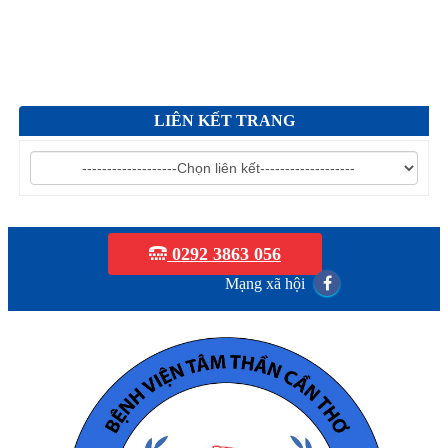
Mời chào giá bảo trì hệ thống xử lý nước thải
Mời chào giá cắt tỉa cây xanh
LIÊN KẾT TRANG
V/v mời chào giá sửa chữa, vệ sinh đánh bóng giường bệnh
inox...
0292 3863 056
Mạng xã hội