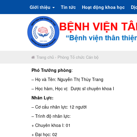
Giới thiệu
Tin tức
Hoạt động khoa học
Dị
Trang chủ
›
Phòng Tổ chức Cán bộ
Phó Trưởng phòng
:
– Họ và Tên: Nguyễn Thị Thùy Trang
– Học hàm, Học vị: Dược sĩ chuyên khoa I
Nhân Lực:
– Cơ cấu nhân lực: 12 người
– Trình độ nhân lực:
+ Chuyên khoa I: 01
+ Đại học: 02