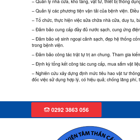
– Quản lý nhà cửa, kho tàng, vật tư, thiết bị thông dụ
– Quản lý các phương tiện vận tải của bệnh viện. Điều
– Tổ chức, thực hiện việc sửa chữa nhà cửa, duy tu,
– Đảm bảo cung cấp đầy đủ nước sạch, cung ứng điện v
– Đảm bảo vệ sinh ngoại cảnh sạch, đẹp hệ thống cống
trong bệnh viện.
– Đảm bảo công tác trật tự trị an chung. Tham gia kiể
– Định kỳ tổng kết công tác cung cấp, mua sắm vật liệu
– Nghiên cứu xây dựng định mức tiêu hao vật tư thông
đốc việc sử dụng hợp lý, có hiệu quả; chống lãng phí, 
0292 3863 056