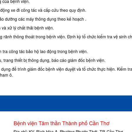
ng của bệnh viện.
 động xe đi công tác và cấp cứu theo quy định.
 bảo dưỡng các máy thông dụng theo kế hoạch .
à xử lý chất thải bệnh viện.
 rãnh thông thoát trong bệnh viện. Định kỳ tổ chức kiểm tra vệ sinh c
m tra công tác bảo hộ lao động trong bệnh viện.
, trang thiết bị thông dụng, báo cáo giám đốc bệnh viện.
 dụng để trình giám đốc bệnh viện duyệt và tổ chức thực hiện. Kiểm tr
tham ô.
Bệnh viện Tâm thần Thành phố Cần Thơ
Địa chỉ: KV. Bình Hòa A, Phường Phước Thới, TP. Cần Thơ