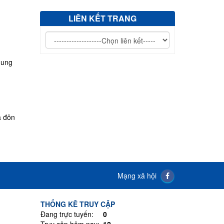
V/v mời chào giá sửa chữa, vệ sinh đánh bóng giường bệnh
inox...
LIÊN KẾT TRANG
hung
a đôn
Mạng xã hội
THỐNG KÊ TRUY CẬP
Đang trực tuyến:
0