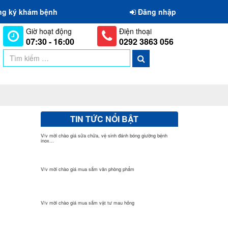
ng ký khám bệnh
Đăng nhập
Giờ hoạt động
Điện thoại
07:30 - 16:00
0292 3863 056
TIN TỨC NỔI BẬT
V/v mời chào giá sửa chữa, vệ sinh đánh bóng giường bệnh
inox...
V/v mời chào giá mua sắm văn phòng phẩm
V/v mời chào giá mua sắm vật tư mau hỏng