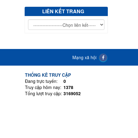
LIÊN KẾT TRANG
Mạng xã hội
THỐNG KÊ TRUY CẬP
Đang trực tuyến:
0
Truy cập hôm nay:
1378
Tổng lượt truy cập:
3169052