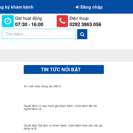
ng ký khám bệnh
Đăng nhập
Giờ hoạt động
Điện thoại
07:30 - 16:00
0292 3863 056
V/v mời chào giá đóng la phong 03 phòng khu dịch vụ
TIN TỨC NỔI BẬT
V/v mời chào thùng rác 240 lít
Quyết định v/v ban hành giá khám bệnh, chữa bệnh đối với
người bệnh có...
Quyết định Giá dịch vụ khám bệnh, chữa bệnh theo yêu cầu áp
dụng tại B...