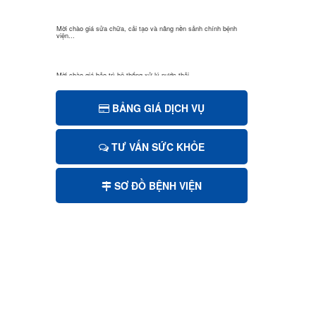
Mời chào giá sửa chữa, cải tạo và nâng nền sảnh chính bệnh
viện...
Mời chào giá bảo trì hệ thống xử lý nước thải
BẢNG GIÁ DỊCH VỤ
Mời chào giá cắt tỉa cây xanh
TƯ VẤN SỨC KHỎE
V/v mời chào giá sửa chữa, vệ sinh đánh bóng giường bệnh
inox...
SƠ ĐỒ BỆNH VIỆN
V/v mời chào giá mua sắm văn phòng phẩm
V/v mời chào giá mua sắm vật tư mau hỏng
V/v mời chào giá đóng la phong 03 phòng khu dịch vụ