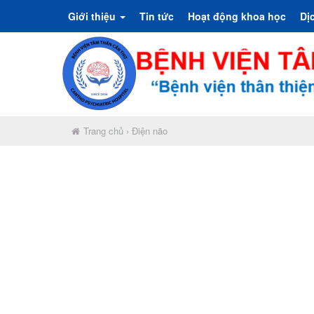
Giới thiệu
Tin tức
Hoạt động khoa học
Dị
Trang chủ
›
Điện não