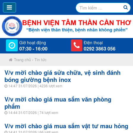
Giờ hoạt động
Điện thoại
07:30 - 16:00
0292 3863 056
Trang chủ
›
Tin tức
V/v mời chào giá sửa chữa, vệ sinh đánh
bóng giường bệnh inox
14:47 31/07/2026
| 4236 lượt xem
V/v mời chào giá mua sắm văn phòng
phẩm
14:44 31/07/2026
| 74 lượt xem
V/v mời chào giá mua sắm vật tư mau hỏng
14:41 31/07/2026
| 66 lượt xem