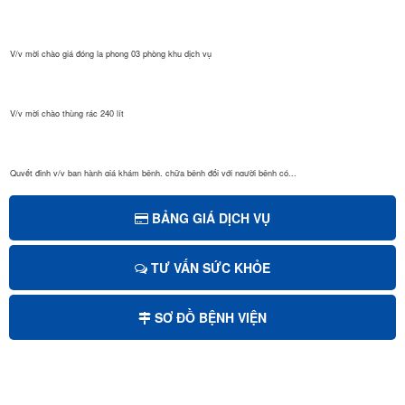
V/v mời chào giá đóng la phong 03 phòng khu dịch vụ
V/v mời chào thùng rác 240 lít
Quyết định v/v ban hành giá khám bệnh, chữa bệnh đối với người bệnh có...
BẢNG GIÁ DỊCH VỤ
Quyết định Giá dịch vụ khám bệnh, chữa bệnh theo yêu cầu áp dụng tại B...
TƯ VẤN SỨC KHỎE
Mời chào giá sửa chữa, cải tạo và nâng nền sảnh chính bệnh viện...
SƠ ĐỒ BỆNH VIỆN
Mời chào giá bảo trì hệ thống xử lý nước thải