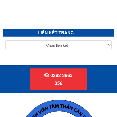
Mời chào giá cắt tỉa cây xanh
V/v mời chào giá sửa chữa, vệ sinh đánh bóng giường bệnh inox...
LIÊN KẾT TRANG
0292 3863
056