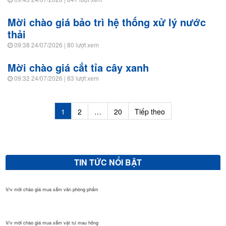
Mời chào giá bảo trì hệ thống xử lý nước
thải
09:38 24/07/2026
| 80 lượt xem
Mời chào giá cắt tỉa cây xanh
09:32 24/07/2026
| 83 lượt xem
Điều
1
2
…
20
Tiếp theo
hướng
bài
V/v mời chào giá sửa chữa, vệ sinh đánh bóng giường bệnh inox...
viết
TIN TỨC NỔI BẬT
V/v mời chào giá mua sắm văn phòng phẩm
V/v mời chào giá mua sắm vật tư mau hỏng