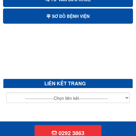
Mời chào giá sửa chữa, cải tạo và nâng nền sảnh chính bệnh viện...
SƠ ĐỒ BỆNH VIỆN
Mời chào giá bảo trì hệ thống xử lý nước thải
Mời chào giá cắt tỉa cây xanh
V/v mời chào giá sửa chữa, vệ sinh đánh bóng giường bệnh inox...
LIÊN KẾT TRANG
0292 3863