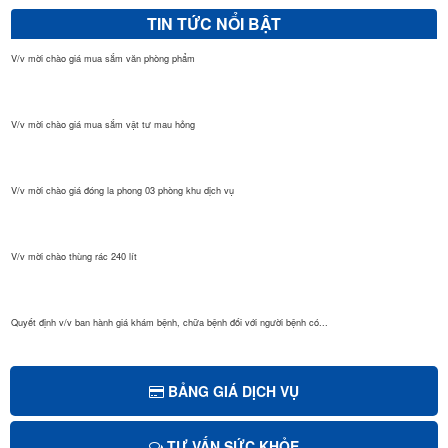
TIN TỨC NỔI BẬT
V/v mời chào giá mua sắm văn phòng phẩm
V/v mời chào giá mua sắm vật tư mau hỏng
V/v mời chào giá đóng la phong 03 phòng khu dịch vụ
V/v mời chào thùng rác 240 lít
Quyết định v/v ban hành giá khám bệnh, chữa bệnh đối với người bệnh có...
Quyết định Giá dịch vụ khám bệnh, chữa bệnh theo yêu cầu áp dụng tại B...
BẢNG GIÁ DỊCH VỤ
TƯ VẤN SỨC KHỎE