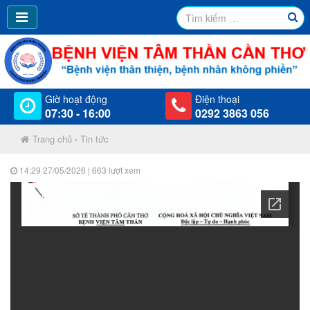
Giờ hoạt động
Điện thoại
07:30 - 16:00
0292 3863 056
Trang chủ
›
Tin tức
14:29 27/05/2026
| 663 lượt xem