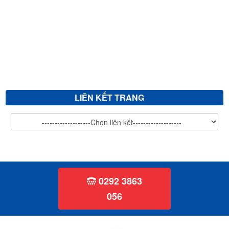
Mời chào giá cắt tỉa cây xanh
V/v mời chào giá sửa chữa, vệ sinh đánh bóng giường bệnh inox...
LIÊN KẾT TRANG
0292 3863
056