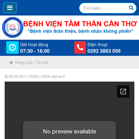
Giờ hoạt động
Điện thoại
07:30 - 16:00
0292 3863 056
Trang chủ
›
Tin tức
09:35 22/11/2024
| 2554 lượt xem